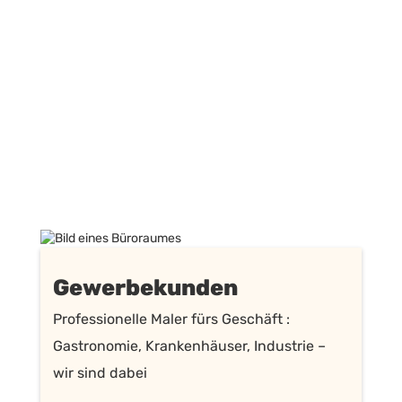
Ihr Malerbetrieb für
Gewerbe und Privat
Als Malerbetrieb für Ingolstadt arbeiten wir
sowohl im privaten Bereich als Malerbetrieb als
auch für das Gewerbe wie Büros, Hotels,
Industriehallen, Bildungseinrichtungen...
Gewerbekunden
Professionelle Maler fürs Geschäft :
Gastronomie, Krankenhäuser, Industrie –
wir sind dabei