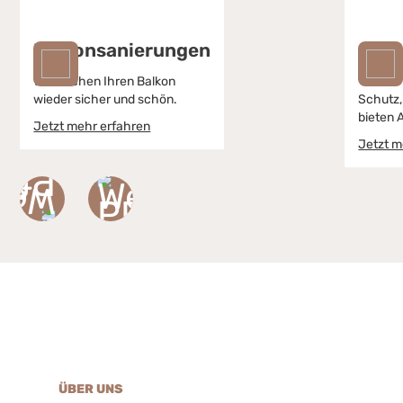
Balkonsanierungen
Spez
Bran
Wir machen Ihren Balkon
wieder sicher und schön.
Schutz,
bieten 
Jetzt mehr erfahren
Jetzt m
ÜBER UNS